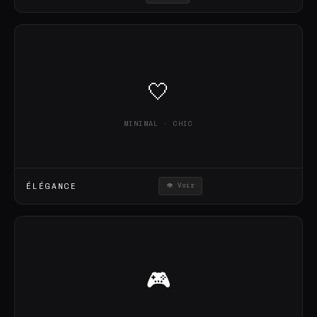
🤍
MINIMAL · CHIC
ÉLÉGANCE
👁 Voir
🎮