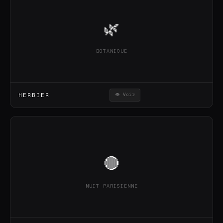
🌿
BOTANIQUE
HERBIER
👁 Voir
🔴
NUIT PARISIENNE