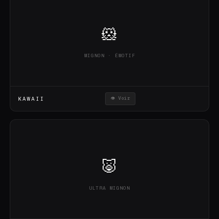
🐹
MIGNON · ÉMOTIF
KAWAII
👁 Voir
🐷
ULTRA MIGNON