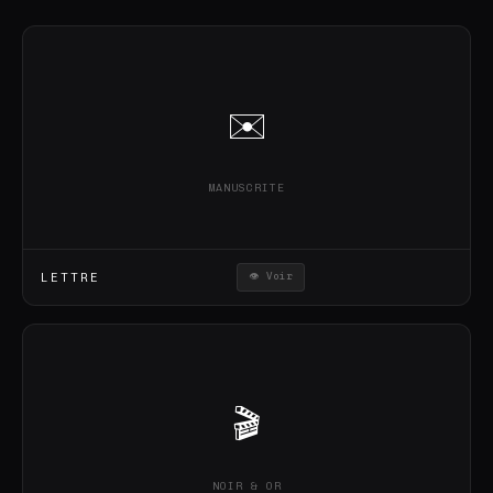
✉️
MANUSCRITE
LETTRE
👁 Voir
🎬
NOIR & OR