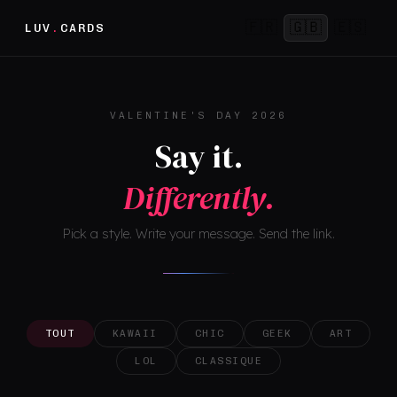
🇫🇷
🇬🇧
🇪🇸
LUV
.
CARDS
VALENTINE'S DAY 2026
Say it.
Differently.
Pick a style. Write your message. Send the link.
TOUT
KAWAII
CHIC
GEEK
ART
LOL
CLASSIQUE