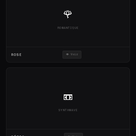
🌹
ROMANTIQUE
ROSE
👁 Voir
📼
SYNTHWAVE