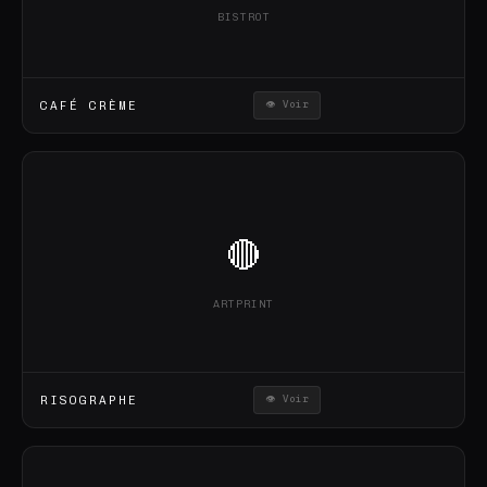
BISTROT
CAFÉ CRÈME
👁 Voir
🔴
ARTPRINT
RISOGRAPHE
👁 Voir