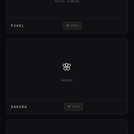
RETRO GAMING
PIXEL
👁 Voir
🌸
HANAMI
SAKURA
👁 Voir