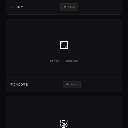
PIGGY
👁 Voir
🪟
RÉTRO · HUMOUR
WINDOWS
👁 Voir
🐷