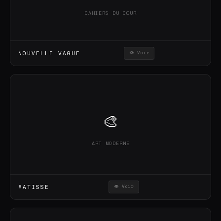
CAHIERS DU CŒUR
NOUVELLE VAGUE
👁 Voir
🎨
ART MODERNE
MATISSE
👁 Voir