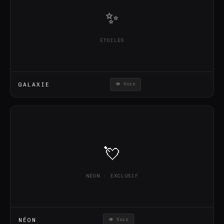
✨
ÉTOILES
GALAXIE
👁 Voir
💘
NÉON · EXCLUSIF
NÉON
👁 Voir