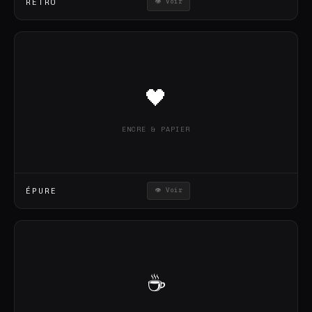
RÉTRO
👁 Voir
🖤
ENCRE & PAPIER
ÉPURE
👁 Voir
☕