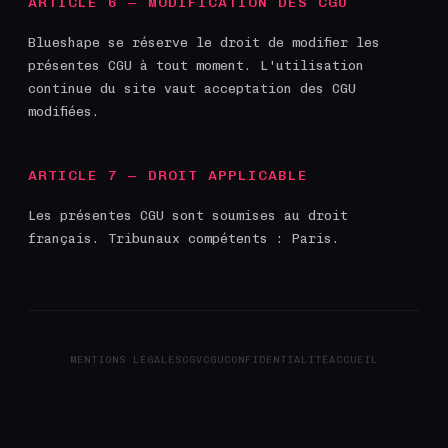
ARTICLE 6 — MODIFICATION DES CGU
Blueshape se réserve le droit de modifier les
présentes CGU à tout moment. L'utilisation
continue du site vaut acceptation des CGU
modifiées.
ARTICLE 7 — DROIT APPLICABLE
Les présentes CGU sont soumises au droit
français. Tribunaux compétents : Paris.
MENTIONS LÉGALES
CGV
CGU
CONFIDENTIALITÉ
ACCUEIL